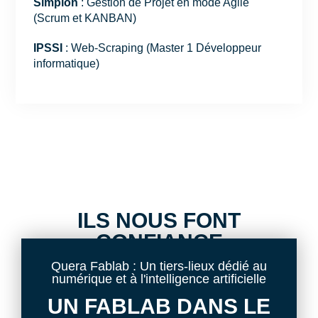
Simplon
: Gestion de Projet en mode Agile
(Scrum et KANBAN)
IPSSI
: Web-Scraping (Master 1 Développeur
informatique)
ILS NOUS FONT
CONFIANCE
Quera Fablab : Un tiers-lieux dédié au
DE GRANDES ÉCOLES DU NUMÉRIQUE
numérique et à l'intelligence artificielle
UN FABLAB DANS LE