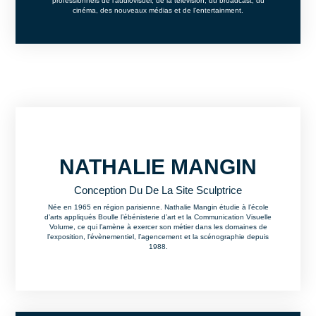
professionnels de l’audiovisuel, de la télévision, du broadcast, du
cinéma, des nouveaux médias et de l’entertainment.
NATHALIE MANGIN
Conception Du De La Site Sculptrice
Née en 1965 en région parisienne. Nathalie Mangin étudie à l’école
d’arts appliqués Boulle l’ébénisterie d’art et la Communication Visuelle
Volume, ce qui l’amène à exercer son métier dans les domaines de
l’exposition, l’évènementiel, l’agencement et la scénographie depuis
1988.