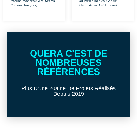
tracking avancés (GTM, Search
ou internationales (Google
Console, Analytics).
Cloud, Azure, OVH, Ionos).
QUERA C'EST DE
NOMBREUSES
RÉFÉRENCES
Plus D'une 20aine De Projets Réalisés
Depuis 2019