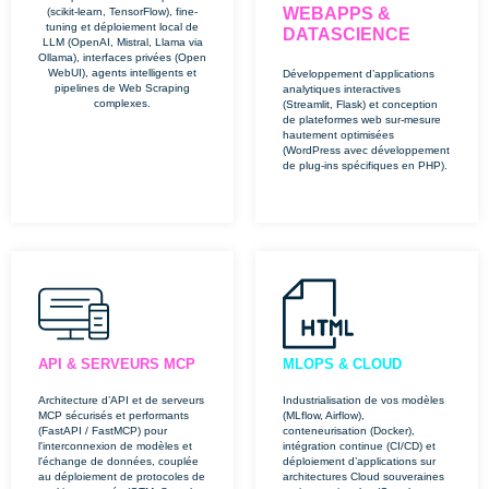
WEBAPPS &
(scikit-learn, TensorFlow), fine-
tuning et déploiement local de
DATASCIENCE
LLM (OpenAI, Mistral, Llama via
Ollama), interfaces privées (Open
WebUI), agents intelligents et
Développement d’applications
pipelines de Web Scraping
analytiques interactives
complexes.
(Streamlit, Flask) et conception
de plateformes web sur-mesure
hautement optimisées
(WordPress avec développement
de plug-ins spécifiques en PHP).
API & SERVEURS MCP
MLOPS & CLOUD
Architecture d’API et de serveurs
Industrialisation de vos modèles
MCP sécurisés et performants
(MLflow, Airflow),
(FastAPI / FastMCP) pour
conteneurisation (Docker),
l'interconnexion de modèles et
intégration continue (CI/CD) et
l'échange de données, couplée
déploiement d’applications sur
au déploiement de protocoles de
architectures Cloud souveraines