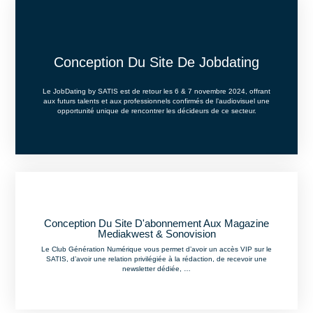
Conception Du Site​ De Jobdating
Le JobDating by SATIS est de retour les 6 & 7 novembre 2024, offrant
aux futurs talents et aux professionnels confirmés de l’audiovisuel une
opportunité unique de rencontrer les décideurs de ce secteur.
Conception Du Site D'abonnement Aux Magazine
Mediakwest & Sonovision
Le Club Génération Numérique vous permet d’avoir un accès VIP sur le
SATIS, d’avoir une relation privilégiée à la rédaction, de recevoir une
newsletter dédiée, …